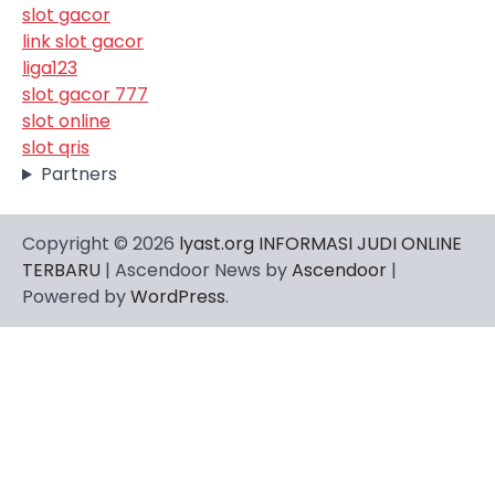
slot gacor
link slot gacor
liga123
slot gacor 777
slot online
slot qris
Partners
Copyright © 2026
lyast.org INFORMASI JUDI ONLINE
TERBARU
| Ascendoor News by
Ascendoor
|
Powered by
WordPress
.