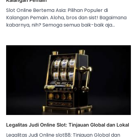
Slot Online Bertema Asia: Pilihan Populer di
Kalangan Pemain. Aloha, bros dan sist! Bagaimana
kabarnya, nih? Semoga semua baik-baik aja…
Legalitas Judi Online Slot: Tinjauan Global dan Lokal
Legalitas Judi Online slot88: Tinjauan Global dan