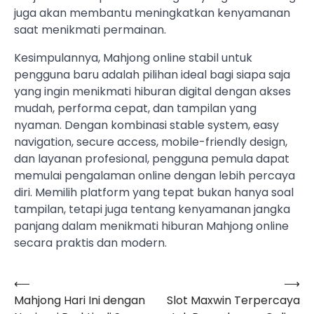
juga akan membantu meningkatkan kenyamanan
saat menikmati permainan.
Kesimpulannya, Mahjong online stabil untuk
pengguna baru adalah pilihan ideal bagi siapa saja
yang ingin menikmati hiburan digital dengan akses
mudah, performa cepat, dan tampilan yang
nyaman. Dengan kombinasi stable system, easy
navigation, secure access, mobile-friendly design,
dan layanan profesional, pengguna pemula dapat
memulai pengalaman online dengan lebih percaya
diri. Memilih platform yang tepat bukan hanya soal
tampilan, tetapi juga tentang kenyamanan jangka
panjang dalam menikmati hiburan Mahjong online
secara praktis dan modern.
⟵
⟶
Navigasi
Mahjong Hari Ini dengan
Slot Maxwin Terpercaya
pos