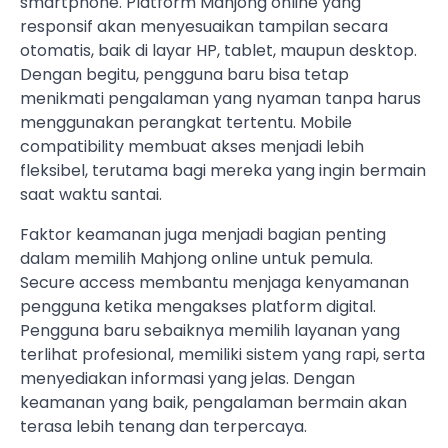
smartphone. Platform Mahjong online yang
responsif akan menyesuaikan tampilan secara
otomatis, baik di layar HP, tablet, maupun desktop.
Dengan begitu, pengguna baru bisa tetap
menikmati pengalaman yang nyaman tanpa harus
menggunakan perangkat tertentu. Mobile
compatibility membuat akses menjadi lebih
fleksibel, terutama bagi mereka yang ingin bermain
saat waktu santai.
Faktor keamanan juga menjadi bagian penting
dalam memilih Mahjong online untuk pemula.
Secure access membantu menjaga kenyamanan
pengguna ketika mengakses platform digital.
Pengguna baru sebaiknya memilih layanan yang
terlihat profesional, memiliki sistem yang rapi, serta
menyediakan informasi yang jelas. Dengan
keamanan yang baik, pengalaman bermain akan
terasa lebih tenang dan terpercaya.