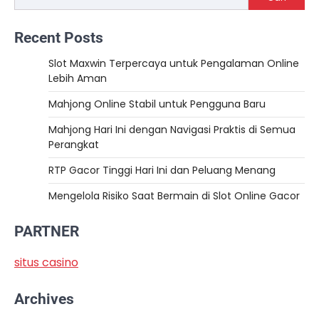
Recent Posts
Slot Maxwin Terpercaya untuk Pengalaman Online
Lebih Aman
Mahjong Online Stabil untuk Pengguna Baru
Mahjong Hari Ini dengan Navigasi Praktis di Semua
Perangkat
RTP Gacor Tinggi Hari Ini dan Peluang Menang
Mengelola Risiko Saat Bermain di Slot Online Gacor
PARTNER
situs casino
Archives