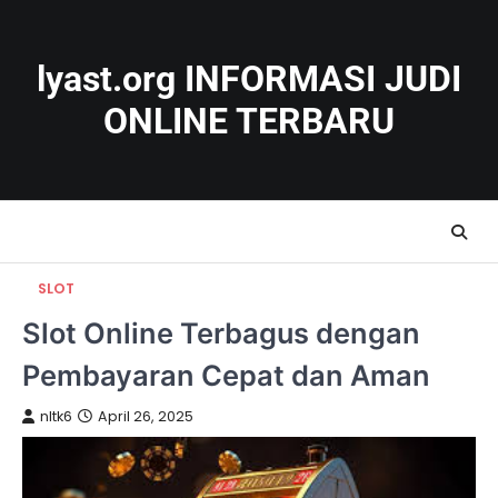
Skip
to
content
lyast.org INFORMASI JUDI
ONLINE TERBARU
SLOT
Slot Online Terbagus dengan
Pembayaran Cepat dan Aman
nltk6
April 26, 2025