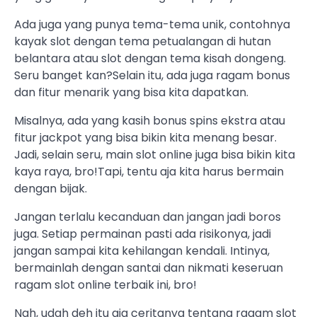
Ada juga yang punya tema-tema unik, contohnya
kayak slot dengan tema petualangan di hutan
belantara atau slot dengan tema kisah dongeng.
Seru banget kan?Selain itu, ada juga ragam bonus
dan fitur menarik yang bisa kita dapatkan.
Misalnya, ada yang kasih bonus spins ekstra atau
fitur jackpot yang bisa bikin kita menang besar.
Jadi, selain seru, main slot online juga bisa bikin kita
kaya raya, bro!Tapi, tentu aja kita harus bermain
dengan bijak.
Jangan terlalu kecanduan dan jangan jadi boros
juga. Setiap permainan pasti ada risikonya, jadi
jangan sampai kita kehilangan kendali. Intinya,
bermainlah dengan santai dan nikmati keseruan
ragam slot online terbaik ini, bro!
Nah, udah deh itu aja ceritanya tentang ragam slot