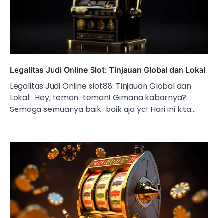
Legalitas Judi Online Slot: Tinjauan Global dan Lokal
Legalitas Judi Online slot88: Tinjauan Global dan
Lokal. Hey, teman-teman! Gimana kabarnya?
Semoga semuanya baik-baik aja ya! Hari ini kita…