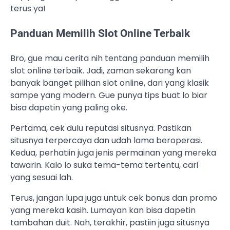
terus ya!
Panduan Memilih Slot Online Terbaik
Bro, gue mau cerita nih tentang panduan memilih
slot online terbaik. Jadi, zaman sekarang kan
banyak banget pilihan slot online, dari yang klasik
sampe yang modern. Gue punya tips buat lo biar
bisa dapetin yang paling oke.
Pertama, cek dulu reputasi situsnya. Pastikan
situsnya terpercaya dan udah lama beroperasi.
Kedua, perhatiin juga jenis permainan yang mereka
tawarin. Kalo lo suka tema-tema tertentu, cari
yang sesuai lah.
Terus, jangan lupa juga untuk cek bonus dan promo
yang mereka kasih. Lumayan kan bisa dapetin
tambahan duit. Nah, terakhir, pastiin juga situsnya