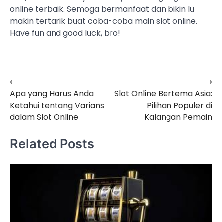
online terbaik. Semoga bermanfaat dan bikin lu
makin tertarik buat coba-coba main slot online.
Have fun and good luck, bro!
⟵
⟶
Navigasi
Apa yang Harus Anda
Slot Online Bertema Asia:
pos
Ketahui tentang Varians
Pilihan Populer di
dalam Slot Online
Kalangan Pemain
Related Posts